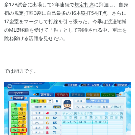
多128試合に出場して2年連続で
規定打席
に到達し、自身
初の規定打率3割に自己最多の16
本塁打
54打点、さらに
17盗塁をマークして打線を引っ張った。今季は渡邉祐輔
の
MLB
移籍を受けて「軸」として期待される中、重圧を
跳ね除ける活躍を見せたい。
では能力です。