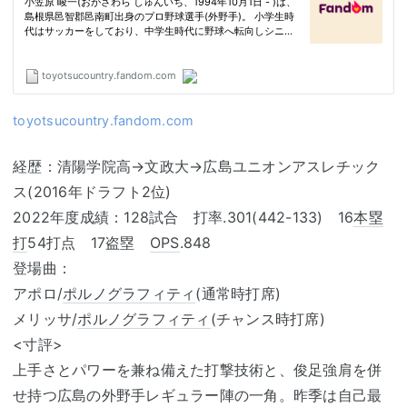
toyotsucountry.fandom.com
経歴：清陽学院高→文政大→広島ユニオンアスレチック
ス(2016年ドラフト2位)
2022年度成績：128試合 打率.301(442-133) 16
本塁
打
54打点 17盗塁
OPS
.848
登場曲：
アポロ/
ポルノグラフィティ
(通常時打席)
メリッサ/
ポルノグラフィティ
(チャンス時打席)
<寸評>
上手さとパワーを兼ね備えた打撃技術と、俊足強肩を併
せ持つ広島の外野手レギュラー陣の一角。昨季は自己最