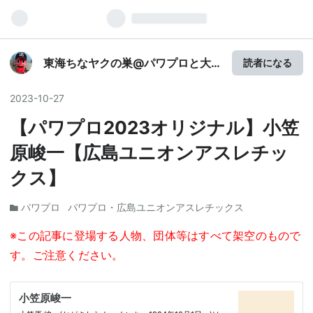
東海ちなヤクの巣@パワプロと大
読者になる
相撲番付予想
2023
-
10
-
27
【パワプロ2023オリジナル】小笠
原峻一【広島ユニオンアスレチッ
クス】
パワプロ
パワプロ・広島ユニオンアスレチックス
※この記事に登場する人物、団体等はすべて架空のもので
す。ご注意ください。