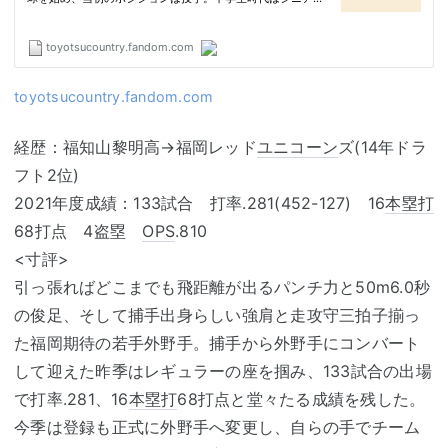
toyotsucountry.fandom.com
経歴：福知山黎明高→福岡レッド
ユニコーン
ズ(14年ドラ
フト2位)
2021年度成績：133試合 打率.281(452-127) 16
本塁打
68打点 4盗塁
OPS
.810
<寸評>
引っ張ればどこまでも飛距離が出るパンチ力と50m6.0秒
の俊足、そして捕手出身らしい強肩と走攻守三拍子揃っ
た福岡期待の若手外野手。捕手から外野手にコンバート
して迎えた昨季はレギュラーの座を掴み、133試合の出場
で打率.281、16
本塁打
68打点と堂々たる成績を残した。
今季は登録も正式に外野手へ変更し、自らの手でチーム